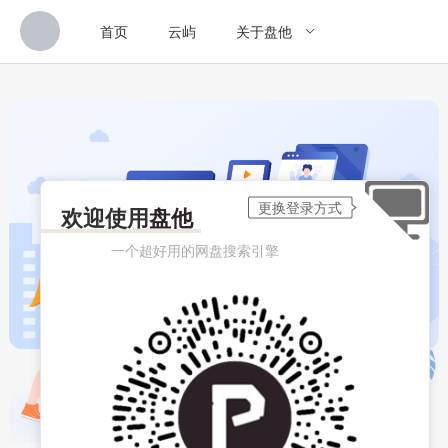
首页
云屿
关于盘他
欢迎使用
盘他
一个超好用的网盘搜索引擎