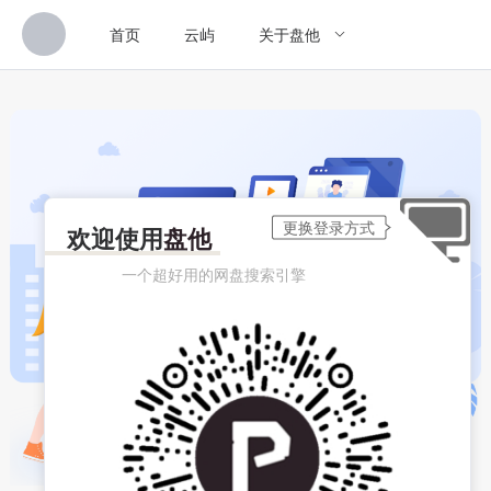
首页
云屿
关于盘他
欢迎使用
盘他
一个超好用的网盘搜索引擎