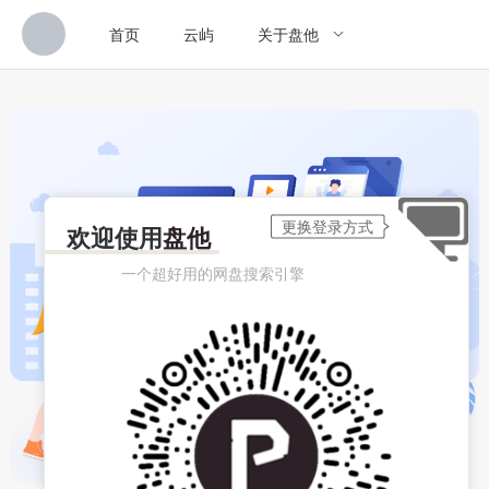
首页
云屿
关于盘他
欢迎使用
盘他
一个超好用的网盘搜索引擎