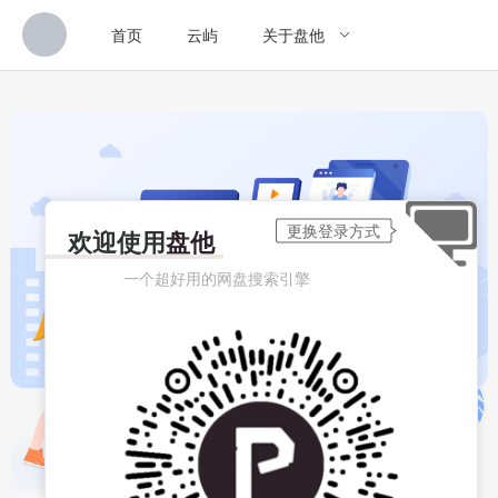
首页
云屿
关于盘他
欢迎使用
盘他
一个超好用的网盘搜索引擎