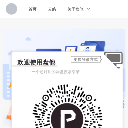
首页
云屿
关于盘他
欢迎使用
盘他
一个超好用的网盘搜索引擎