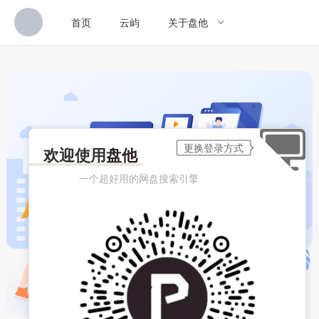
首页
云屿
关于盘他
欢迎使用
盘他
一个超好用的网盘搜索引擎