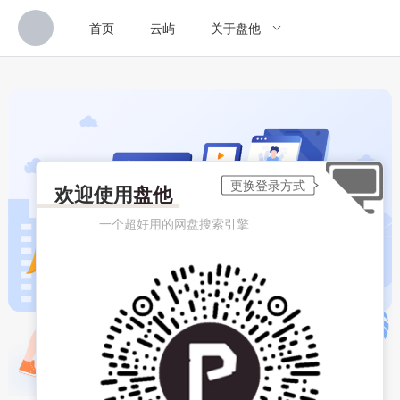
首页
云屿
关于盘他
欢迎使用
盘他
一个超好用的网盘搜索引擎