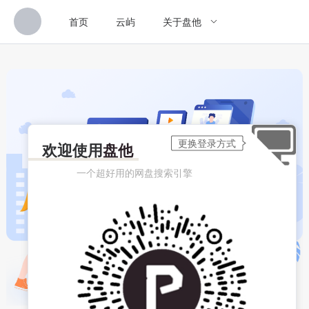
首页
云屿
关于盘他
欢迎使用
盘他
一个超好用的网盘搜索引擎