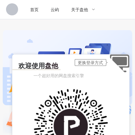
首页
云屿
关于盘他
欢迎使用
盘他
一个超好用的网盘搜索引擎