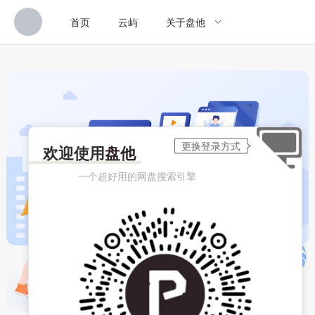
首页
云屿
关于盘他
欢迎使用
盘他
一个超好用的网盘搜索引擎