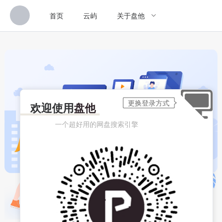
首页
云屿
关于盘他
欢迎使用
盘他
一个超好用的网盘搜索引擎