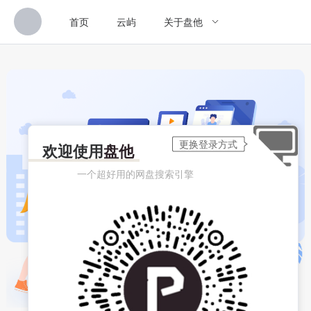
首页
云屿
关于盘他
欢迎使用
盘他
一个超好用的网盘搜索引擎