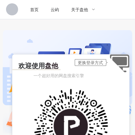
首页
云屿
关于盘他
欢迎使用
盘他
一个超好用的网盘搜索引擎