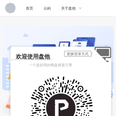
首页
云屿
关于盘他
欢迎使用
盘他
一个超好用的网盘搜索引擎