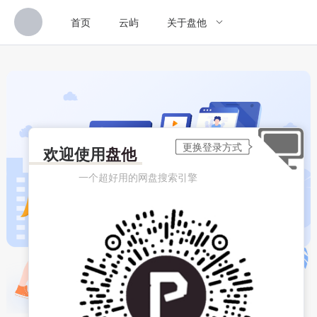
首页
云屿
关于盘他
欢迎使用
盘他
一个超好用的网盘搜索引擎