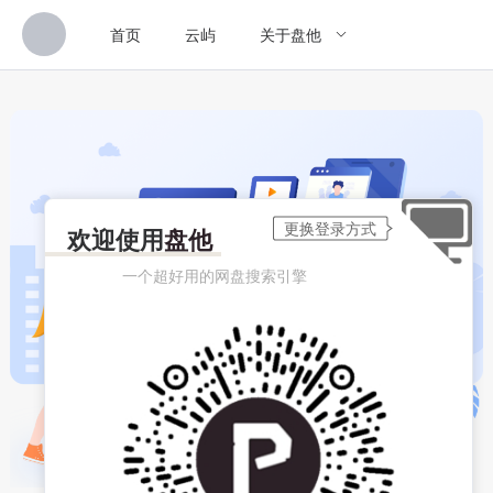
首页
云屿
关于盘他
欢迎使用
盘他
一个超好用的网盘搜索引擎