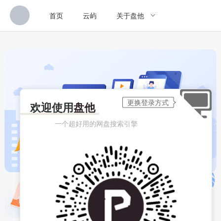
首页
云屿
关于盘他
欢迎使用
盘他
一个超好用的网盘搜索引擎