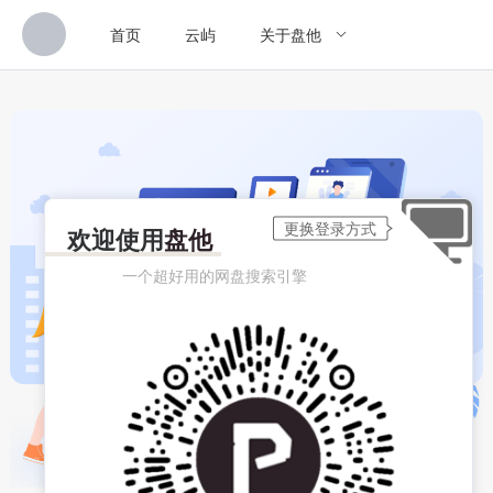
首页
云屿
关于盘他
欢迎使用
盘他
一个超好用的网盘搜索引擎