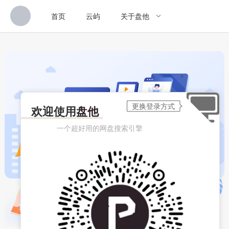
首页
云屿
关于盘他
欢迎使用
盘他
一个超好用的网盘搜索引擎