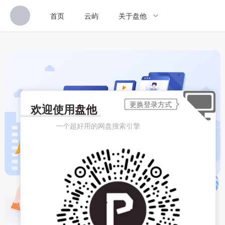
首页
云屿
关于盘他
欢迎使用
盘他
一个超好用的网盘搜索引擎