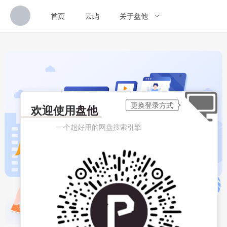
首页
云屿
关于盘他
欢迎使用
盘他
一个超好用的网盘搜索引擎