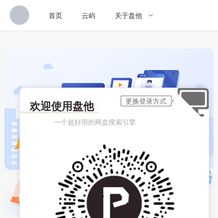
首页
云屿
关于盘他
欢迎使用
盘他
一个超好用的网盘搜索引擎