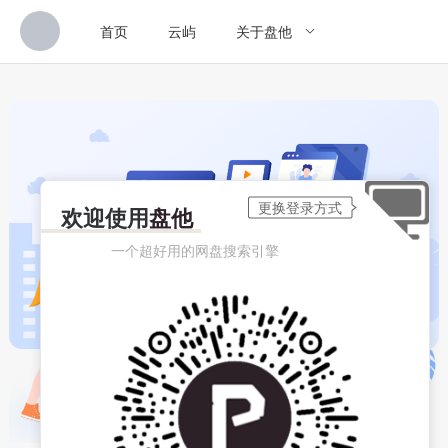
首页
云屿
关于盘他
欢迎使用
盘他
一个超好用的网盘搜索引擎