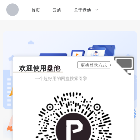
首页
云屿
关于盘他
欢迎使用
盘他
一个超好用的网盘搜索引擎