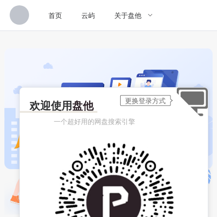
首页
云屿
关于盘他
欢迎使用
盘他
一个超好用的网盘搜索引擎