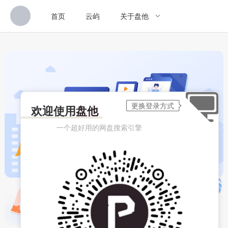
首页
云屿
关于盘他
欢迎使用
盘他
一个超好用的网盘搜索引擎