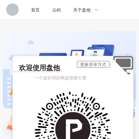
首页
云屿
关于盘他
欢迎使用
盘他
一个超好用的网盘搜索引擎