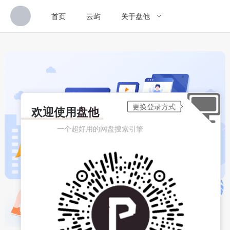
首页
云屿
关于盘他
欢迎使用
盘他
一个超好用的网盘搜索引擎