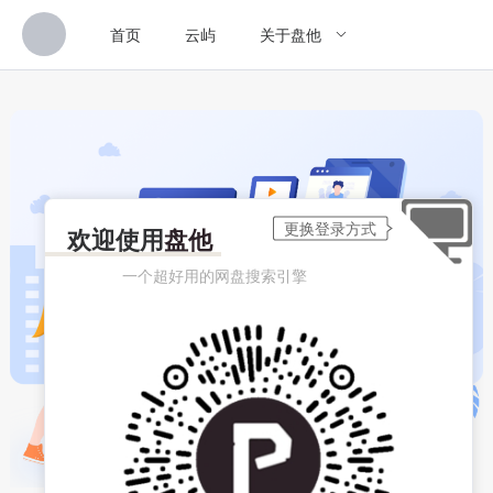
首页
云屿
关于盘他
欢迎使用
盘他
一个超好用的网盘搜索引擎