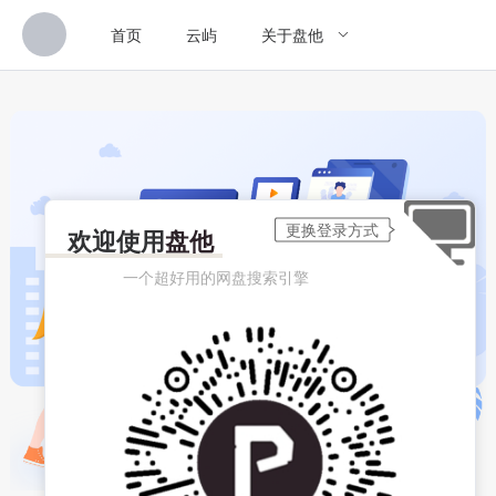
首页
云屿
关于盘他
欢迎使用
盘他
一个超好用的网盘搜索引擎