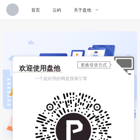
首页
云屿
关于盘他
欢迎使用
盘他
一个超好用的网盘搜索引擎