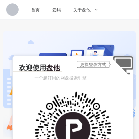
首页
云屿
关于盘他
欢迎使用
盘他
一个超好用的网盘搜索引擎