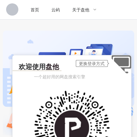
首页
云屿
关于盘他
欢迎使用
盘他
一个超好用的网盘搜索引擎