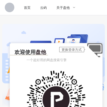
首页
云屿
关于盘他
欢迎使用
盘他
一个超好用的网盘搜索引擎