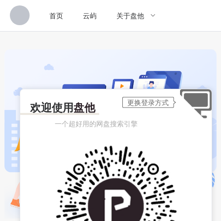
首页
云屿
关于盘他
欢迎使用
盘他
一个超好用的网盘搜索引擎