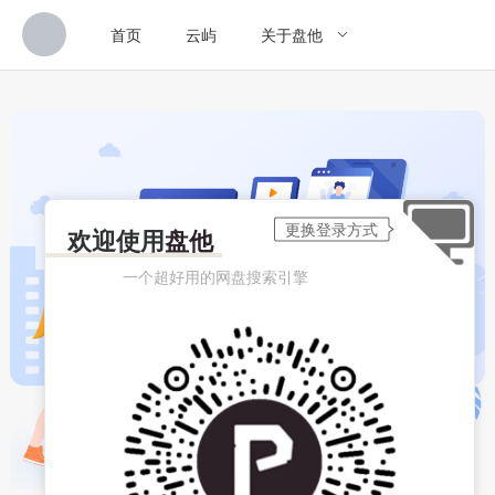
首页
云屿
关于盘他
欢迎使用
盘他
一个超好用的网盘搜索引擎