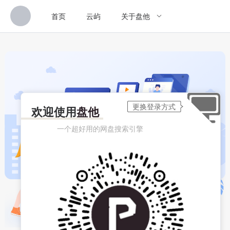
首页
云屿
关于盘他
欢迎使用
盘他
一个超好用的网盘搜索引擎