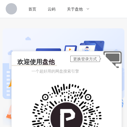
首页
云屿
关于盘他
欢迎使用
盘他
一个超好用的网盘搜索引擎