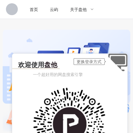
首页
云屿
关于盘他
欢迎使用
盘他
一个超好用的网盘搜索引擎