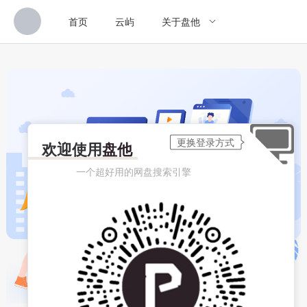
首页
云屿
关于盘他
欢迎使用
盘他
一个超好用的网盘搜索引擎