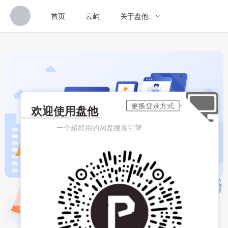
首页
云屿
关于盘他
欢迎使用
盘他
一个超好用的网盘搜索引擎