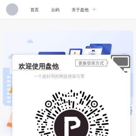
首页
云屿
关于盘他
欢迎使用
盘他
一个超好用的网盘搜索引擎