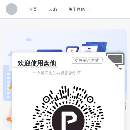
首页
云屿
关于盘他
欢迎使用
盘他
一个超好用的网盘搜索引擎