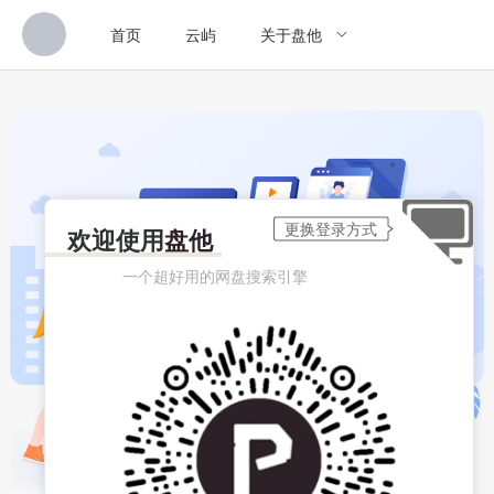
首页
云屿
关于盘他
欢迎使用
盘他
一个超好用的网盘搜索引擎