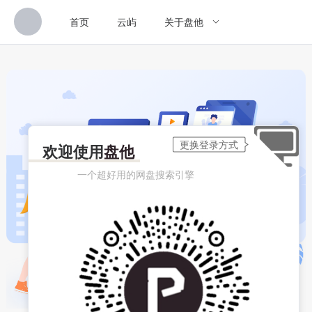
首页
云屿
关于盘他
欢迎使用
盘他
一个超好用的网盘搜索引擎