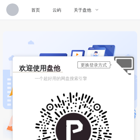
首页
云屿
关于盘他
欢迎使用
盘他
一个超好用的网盘搜索引擎