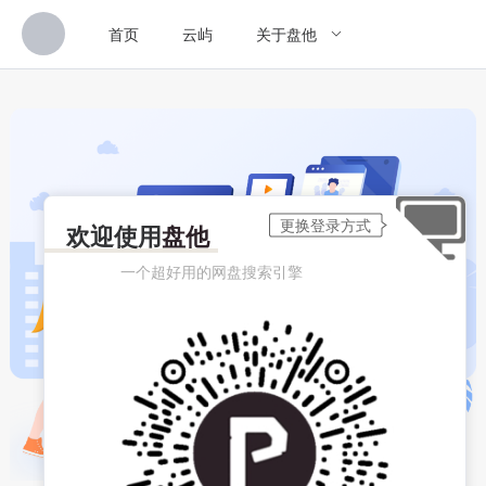
首页
云屿
关于盘他
欢迎使用
盘他
一个超好用的网盘搜索引擎