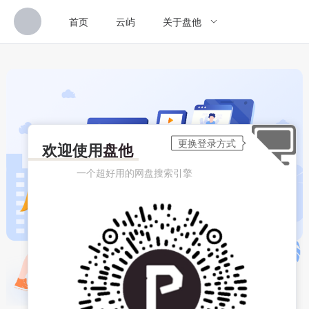
首页
云屿
关于盘他
欢迎使用
盘他
一个超好用的网盘搜索引擎