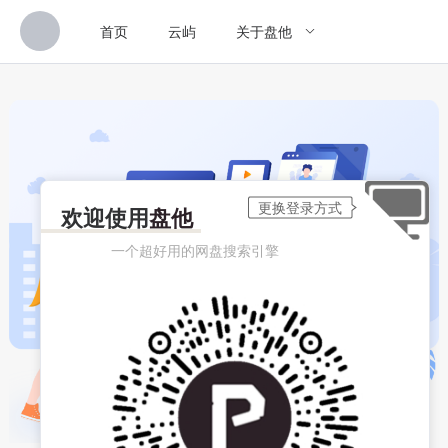
首页
云屿
关于盘他
欢迎使用
盘他
一个超好用的网盘搜索引擎