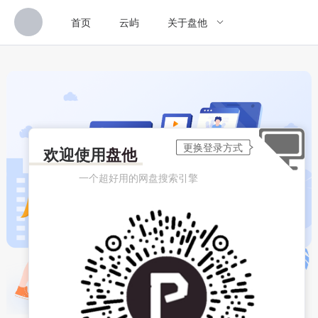
首页
云屿
关于盘他
欢迎使用
盘他
一个超好用的网盘搜索引擎